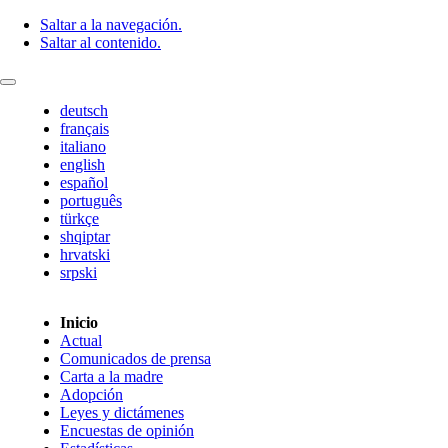
Saltar a la navegación.
Saltar al contenido.
deutsch
français
italiano
english
español
português
türkçe
shqiptar
hrvatski
srpski
Inicio
Actual
Comunicados de prensa
Carta a la madre
Adopción
Leyes y dictámenes
Encuestas de opinión