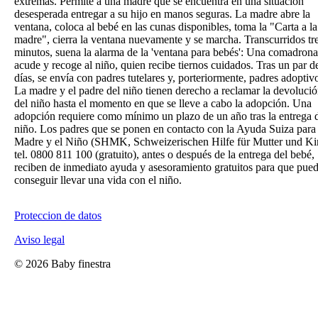
extremas. Permite a una madre que se encuentra en una situación
desesperada entregar a su hijo en manos seguras. La madre abre la
ventana, coloca al bebé en las cunas disponibles, toma la "Carta a la
madre", cierra la ventana nuevamente y se marcha. Transcurridos tr
minutos, suena la alarma de la 'ventana para bebés': Una comadrona
acude y recoge al niño, quien recibe tiernos cuidados. Tras un par d
días, se envía con padres tutelares y, porteriormente, padres adoptiv
La madre y el padre del niño tienen derecho a reclamar la devoluci
del niño hasta el momento en que se lleve a cabo la adopción. Una
adopción requiere como mínimo un plazo de un año tras la entrega 
niño. Los padres que se ponen en contacto con la Ayuda Suiza para 
Madre y el Niño (SHMK, Schweizerischen Hilfe für Mutter und Ki
tel. 0800 811 100 (gratuito), antes o después de la entrega del bebé,
reciben de inmediato ayuda y asesoramiento gratuitos para que pue
conseguir llevar una vida con el niño.
Proteccion de datos
Aviso legal
©
2026 Baby finestra