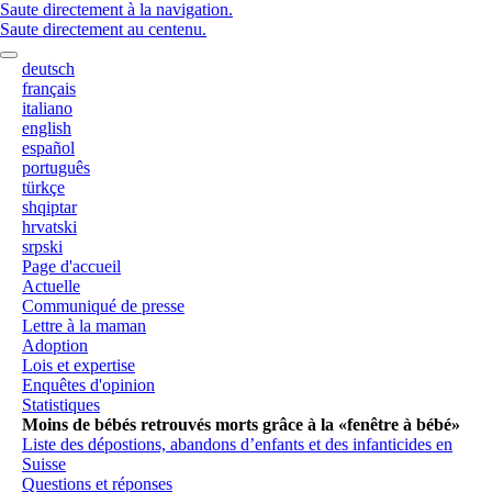
Saute directement à la navigation.
Saute directement au centenu.
deutsch
français
italiano
english
español
português
türkçe
shqiptar
hrvatski
srpski
Page d'accueil
Actuelle
Communiqué de presse
Lettre à la maman
Adoption
Lois et expertise
Enquêtes d'opinion
Statistiques
Moins de bébés retrouvés morts grâce à la «fenêtre à bébé»
Liste des dépostions, abandons d’enfants et des infanticides en
Suisse
Questions et réponses