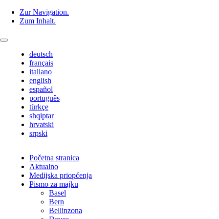
Zur Navigation.
Zum Inhalt.
deutsch
français
italiano
english
español
português
türkçe
shqiptar
hrvatski
srpski
Početna stranica
Aktualno
Medijska priopćenja
Pismo za majku
Basel
Bern
Bellinzona