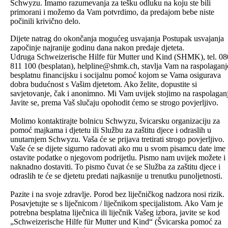
Schwyzu. Imamo razumevanja za tešku odluku na koju ste bili
primorani i možemo da Vam potvrdimo, da predajom bebe niste
počinili krivično delo.
Dijete natrag do okončanja mogućeg usvajanja Postupak usvajanja
započinje najranije godinu dana nakon predaje djeteta.
Udruga Schweizerische Hilfe für Mutter und Kind (SHMK), tel. 0
811 100 (besplatan), helpline@shmk.ch, stavlja Vam na raspolaganj
besplatnu financijsku i socijalnu pomoć kojom se Vama osigurava
dobra budućnost s Vašim djetetom. Ako želite, dopustite si
savjetovanje, čak i anonimno. Mi Vam uvijek stojimo na raspolagan
Javite se, prema Vaš slučaju opohodit ćemo se strogo povjerljivo.
Molimo kontaktirajte bolnicu Schwyzu, švicarsku organizaciju za
pomoć majkama i djetetu ili Službu za zaštitu djece i odraslih u
unutarnjem Schwyzu. Vaša će se prijava tretirati strogo povjerljivo.
Vaše će se dijete sigurno radovati ako mu u svom pisamcu date ime 
ostavite podatke o njegovom podrijetlu. Pismo nam uvijek možete i
naknadno dostaviti. To pismo čuvat će se Služba za zaštitu djece i
odraslih te će se djetetu predati najkasnije u trenutku punoljetnosti.
Pazite i na svoje zdravlje. Porod bez liječničkog nadzora nosi rizik.
Posavjetujte se s liječnicom / liječnikom specijalistom. Ako Vam je
potrebna besplatna liječnica ili liječnik Vašeg izbora, javite se kod
„Schweizerische Hilfe für Mutter und Kind“ (Švicarska pomoć za