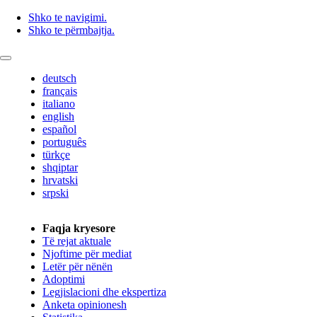
Shko te navigimi.
Shko te përmbajtja.
deutsch
français
italiano
english
español
português
türkçe
shqiptar
hrvatski
srpski
Faqja kryesore
Të rejat aktuale
Njoftime për mediat
Letër për nënën
Adoptimi
Legjislacioni dhe ekspertiza
Anketa opinionesh