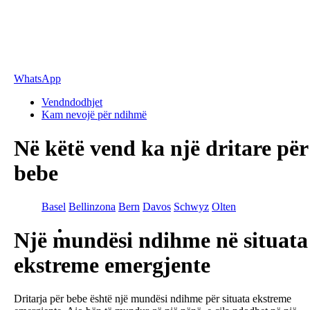
WhatsApp
Vendndodhjet
Kam nevojë për ndihmë
Në këtë vend ka një dritare për
bebe
Basel
Bellinzona
Bern
Davos
Schwyz
Olten
Një mundësi ndihme në situata
ekstreme emergjente
Dritarja për bebe është një mundësi ndihme për situata ekstreme