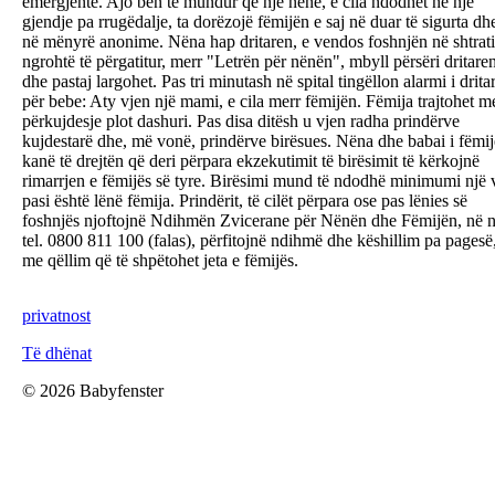
emergjente. Ajo bën të mundur që një nënë, e cila ndodhet në një
gjendje pa rrugëdalje, ta dorëzojë fëmijën e saj në duar të sigurta dh
në mënyrë anonime. Nëna hap dritaren, e vendos foshnjën në shtrati
ngrohtë të përgatitur, merr "Letrën për nënën", mbyll përsëri dritare
dhe pastaj largohet. Pas tri minutash në spital tingëllon alarmi i drita
për bebe: Aty vjen një mami, e cila merr fëmijën. Fëmija trajtohet m
përkujdesje plot dashuri. Pas disa ditësh u vjen radha prindërve
kujdestarë dhe, më vonë, prindërve birësues. Nëna dhe babai i fëmij
kanë të drejtën që deri përpara ekzekutimit të birësimit të kërkojnë
rimarrjen e fëmijës së tyre. Birësimi mund të ndodhë minimumi një v
pasi është lënë fëmija. Prindërit, të cilët përpara ose pas lënies së
foshnjës njoftojnë Ndihmën Zvicerane për Nënën dhe Fëmijën, në n
tel. 0800 811 100 (falas), përfitojnë ndihmë dhe këshillim pa pagesë
me qëllim që të shpëtohet jeta e fëmijës.
privatnost
Të dhënat
©
2026 Babyfenster