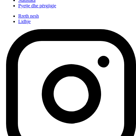
Statistika
Pyetje dhe përgjigje
Rreth nesh
Lidhje