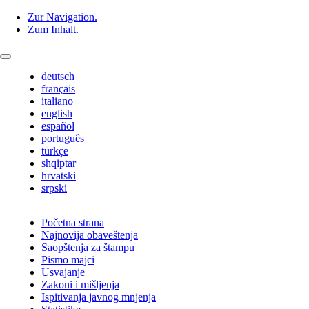
Zur Navigation.
Zum Inhalt.
deutsch
français
italiano
english
español
português
türkçe
shqiptar
hrvatski
srpski
Početna strana
Najnovija obaveštenja
Saopštenja za štampu
Pismo majci
Usvajanje
Zakoni i mišljenja
Ispitivanja javnog mnjenja