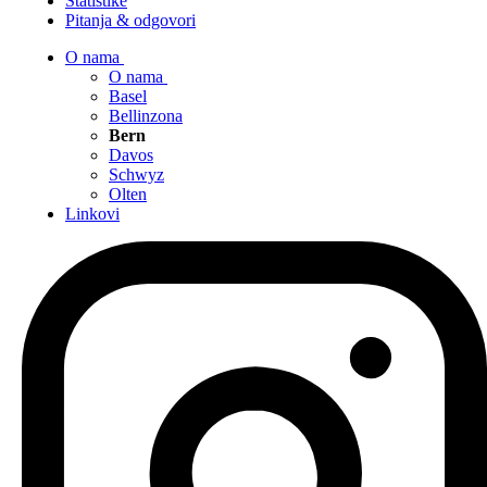
Statistike
Pitanja & odgovori
O nama
O nama
Basel
Bellinzona
Bern
Davos
Schwyz
Olten
Linkovi