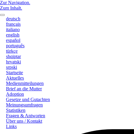
Zur Navigation.
Zum Inhalt.
deutsch
français
italiano
english
español
português
türkçe
shqiptar
hrvatski
srpski
Startseite
Aktuelles
Medienmitteilungen
Brief an die Mutter
Adoption
Gesetze und Gutachten
Meinungsumfragen
Statistiken
Fragen & Antworten
Über uns / Kontakt
Links